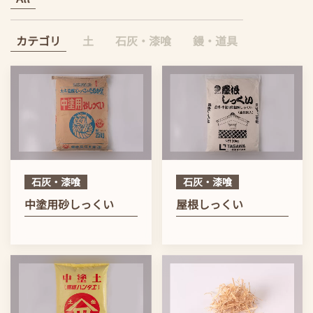
カテゴリ
土
石灰・漆喰
鏝・道具
石灰・漆喰
石灰・漆喰
中塗用砂しっくい
屋根しっくい