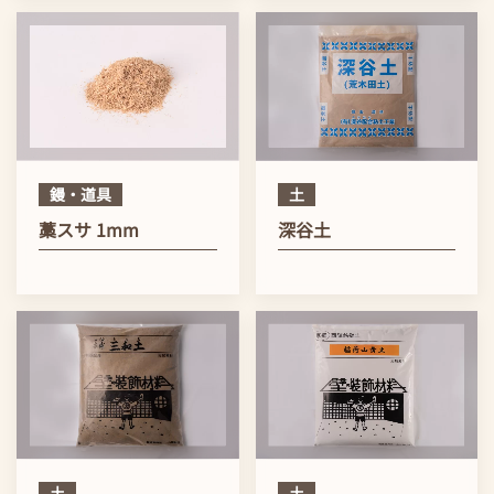
鏝・道具
土
藁スサ 1mm
深谷土
土
土