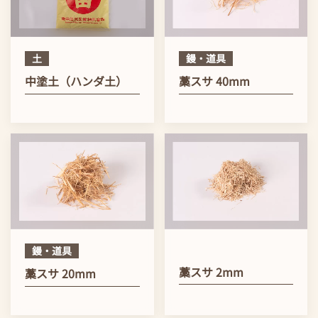
土
鏝・道具
中塗土（ハンダ土）
藁スサ 40mm
鏝・道具
藁スサ 2mm
藁スサ 20mm