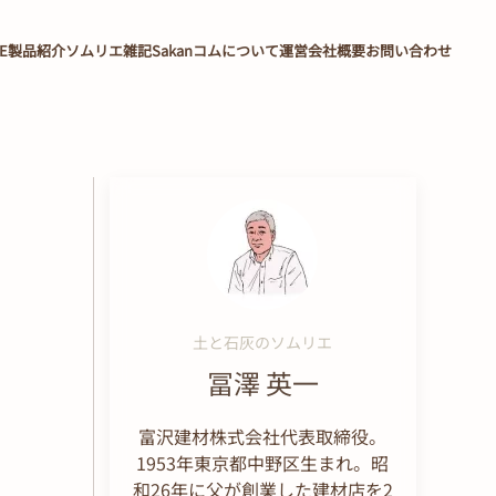
E
製品紹介
ソムリエ雑記
Sakanコムについて
運営会社概要
お問い合わせ
土と石灰のソムリエ
冨澤 英一
富沢建材株式会社代表取締役。
1953年東京都中野区生まれ。昭
和26年に父が創業した建材店を2