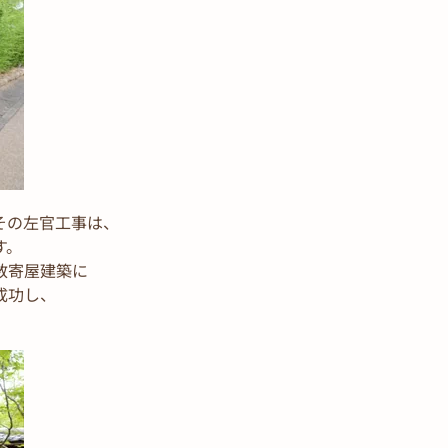
その左官工事は、
す。
数寄屋建築に
成功し、