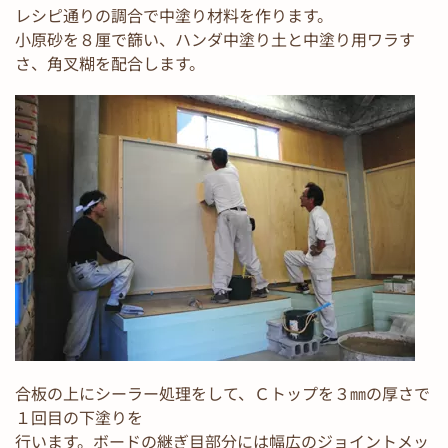
レシピ通りの調合で中塗り材料を作ります。
小原砂を８厘で篩い、ハンダ中塗り土と中塗り用ワラす
さ、角叉糊を配合します。
合板の上にシーラー処理をして、Ｃトップを３㎜の厚さで
１回目の下塗りを
行います。ボードの継ぎ目部分には幅広のジョイントメッ