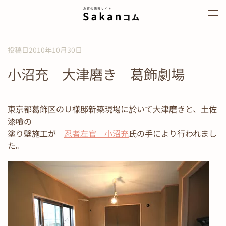
Skip to main content
投稿日2010年10月30日
小沼充 大津磨き 葛飾劇場
東京都葛飾区のＵ様邸新築現場に於いて大津磨きと、土佐
漆喰の
塗り壁施工が
忍者左官 小沼充
氏の手により行われまし
た。