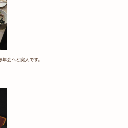
忘年会へと突入です。
。