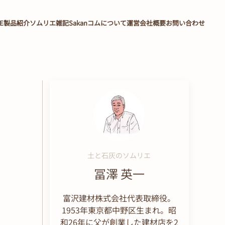
E
製品紹介
ソムリエ雑記
Sakanコムについて
運営会社概要
お問い合わせ
土と石灰のソムリエ
冨澤 英一
富沢建材株式会社代表取締役。
1953年東京都中野区生まれ。昭
和26年に父が創業した建材店を2