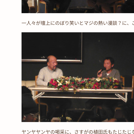
一人々が壇上にのぼり笑いとマジの熱い漫談？に、
ヤンヤヤンヤの喝采に、さすがの植田氏もたじたじ