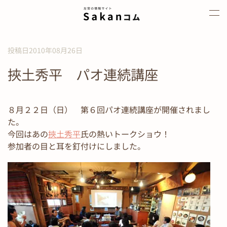
Skip to main content
投稿日2010年08月26日
挾土秀平 パオ連続講座
８月２２日（日） 第６回パオ連続講座が開催されまし
た。
今回はあの
挾土秀平
氏の熱いトークショウ！
参加者の目と耳を釘付けにしました。