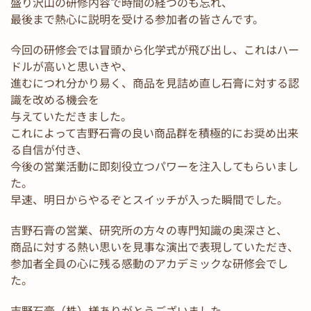
盛り沢山の研修内容で時間の経つのも忘れ、
最後まで熱心に説明を受ける参加者の皆さんです。
今回の研修会では冒頭から化学式が飛び出し、これはハー
ドルが高いと思いきや、
進むにつれ分かり易く、商品を見詰め直し石膏に対する認
識を改める機会を
与えていただきました。
これによって吉野石膏の良い商品群を積極的にお奨め出来
る自信が付き、
今後の営業活動に即刻役立つパワーを注入してもらいまし
た。
早速、明日からやるぞとスイッチが入った瞬間でした。
吉野石膏の営業、研究所の方々の専門知識の奥深さと、
商品に対する熱い思いを見事な演出で表現していただき、
参加者全員の心に残る感動のアカデミックな研修会でし
た。
吉野石膏（株）様ありがとうございました。