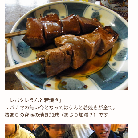
「レバタレうんと若焼き」
レバナマの無い今となってはうんと若焼きが全て。
技ありの究極の焼き加減（あぶり加減？）です。